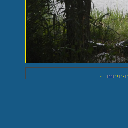
«
|
<
|
40
|
41
|
42
|