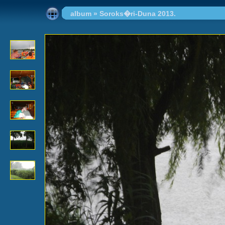
album
»
Soroks�ri-Duna 2013.