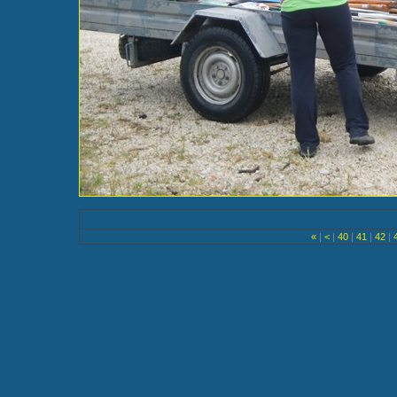
«
|
<
|
40
|
41
|
42
|