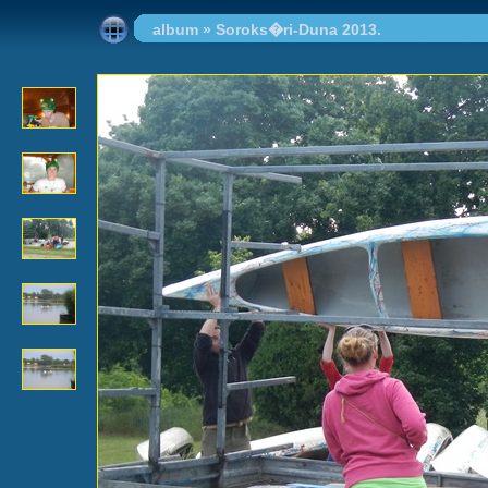
album
»
Soroks�ri-Duna 2013.