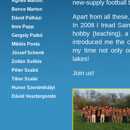
Ágnes Marton
new-supply football 
Bence Marton
Apart from all these,
Dávid Pálházi
In 2008 I tread Sa
Imre Papp
hobby (teaching), a
Gergely Patkó
introduced me the 
Miklós Posta
my time not only o
József Schenk
lakes!
Zoltán Svébis
Péter Szabó
Join us!
Tibor Szalai
Hunor Szentmihályi
Dávid Vesztergombi