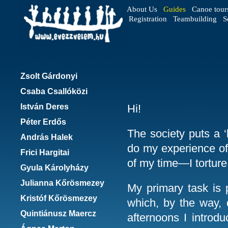
About Us
Guides
Canoe tour
Registration
Teambuilding
S
Zsolt Gárdonyi
Csaba Csallóközi
István Deres
Hi!
Péter Erdős
The society puts a ‘
András Halek
do my experience of 
Frici Hargitai
of my time—I torture
Gyula Károlyházy
Julianna Kőrösmezey
My primary task is 
Kristóf Kőrösmezey
which, by the way, d
Quintiánusz Maercz
afternoons I introdu