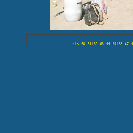
«
|
<
|
60
|
61
|
62
|
63
|
64
|
65
|
66
|
67
|
6