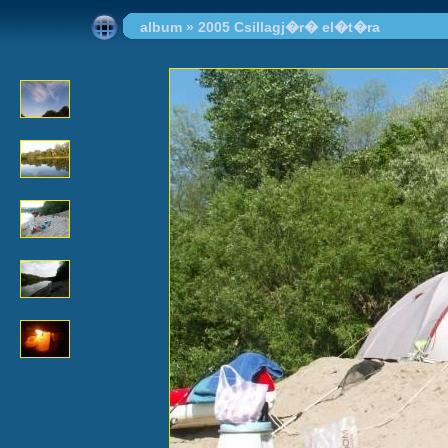
album
»
2005 Csillagj�r� el�t�ra