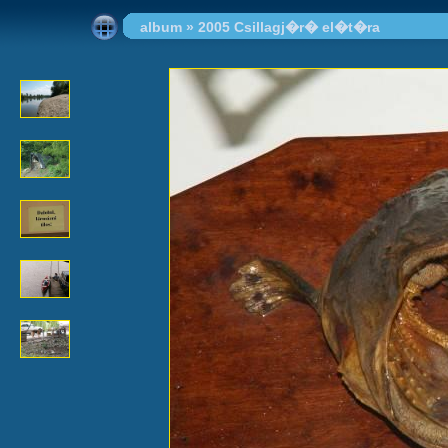
album
»
2005 Csillagj�r� el�t�ra