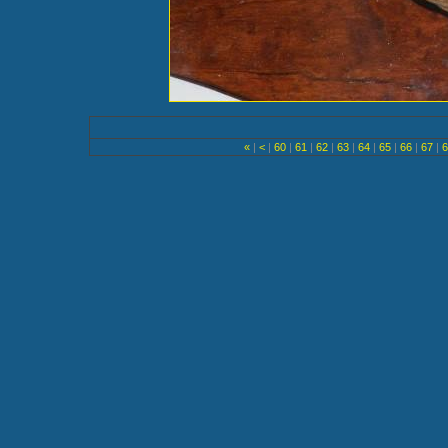
«
|
<
|
60
|
61
|
62
|
63
|
64
|
65
|
66
|
67
|
6