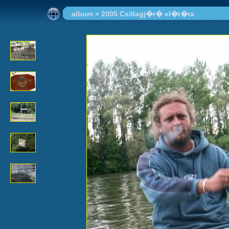
album
»
2005 Csillagj�r� el�t�ra