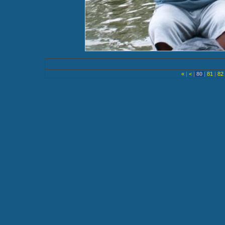
«
|
<
|
80
|
81
|
82