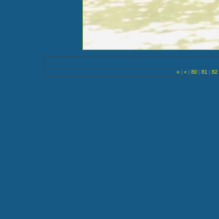
«
|
<
|
80
|
81
|
82