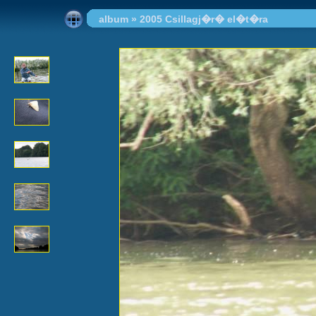
album
»
2005 Csillagj�r� el�t�ra