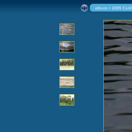
album
»
2005 Csi