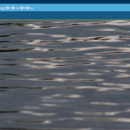
llagj�r� el�t�ra