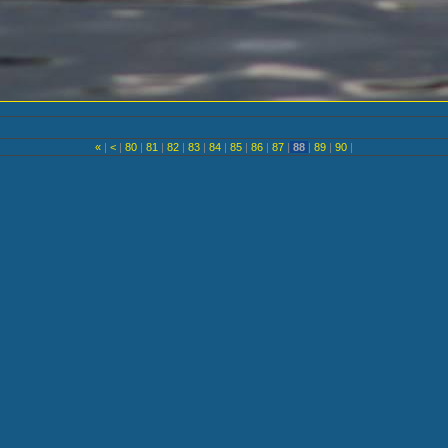
«
|
<
|
80
|
81
|
82
|
83
|
84
|
85
|
86
|
87
|
88
|
89
|
90
|