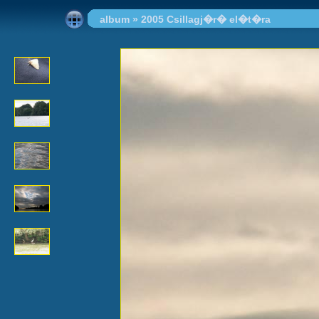
album
»
2005 Csillagj�r� el�t�ra