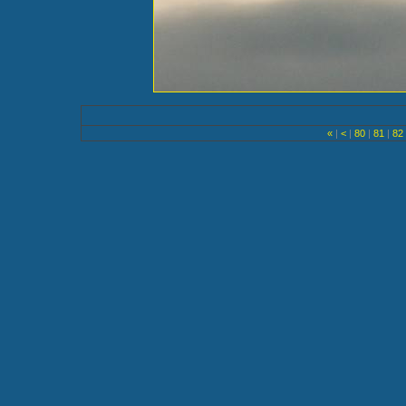
«
|
<
|
80
|
81
|
82