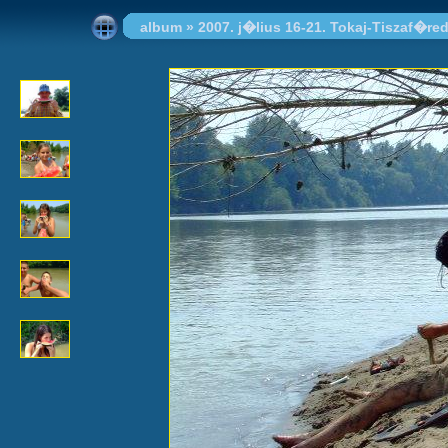
album
»
2007. j�lius 16-21. Tokaj-Tiszaf�re