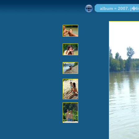
album
»
2007. j�l