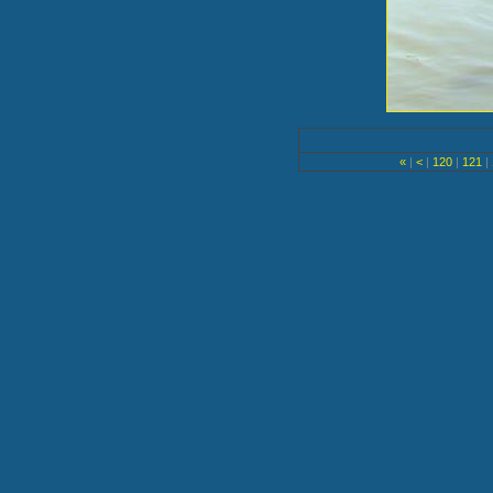
«
|
<
|
120
|
121
|