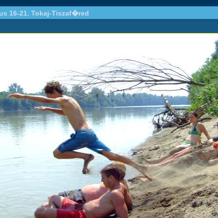
ius 16-21. Tokaj-Tiszaf�red