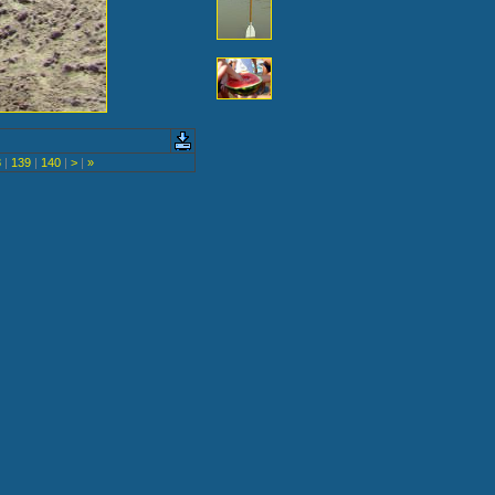
8
|
139
|
140
|
>
|
»