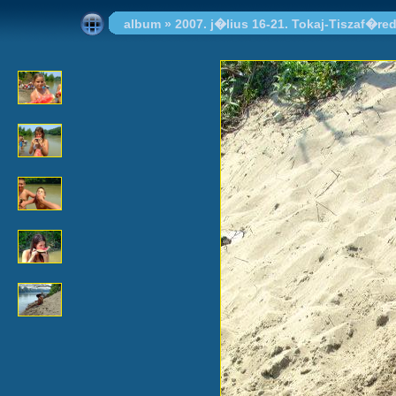
album
»
2007. j�lius 16-21. Tokaj-Tiszaf�re