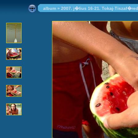
album
»
2007. j�lius 16-21. Tokaj-Tiszaf�re