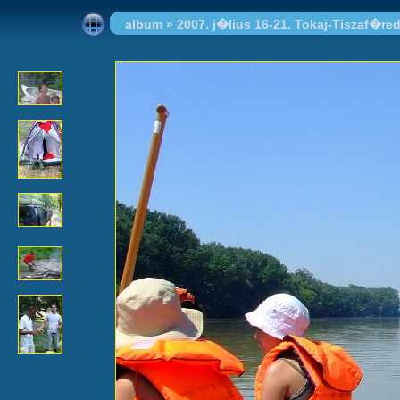
album
»
2007. j�lius 16-21. Tokaj-Tiszaf�re