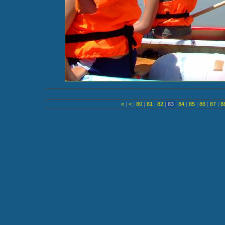
«
|
<
|
80
|
81
|
82
|
83
|
84
|
85
|
86
|
87
|
8