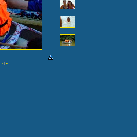
|
>
|
»