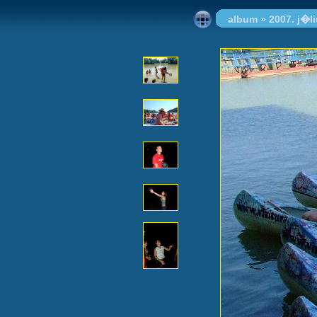
album
»
2007. j�l