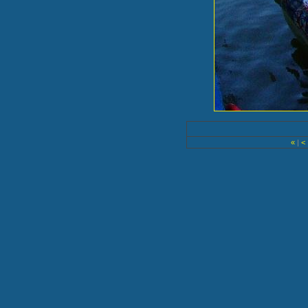
«
|
<