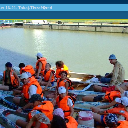
ius 16-21. Tokaj-Tiszaf�red