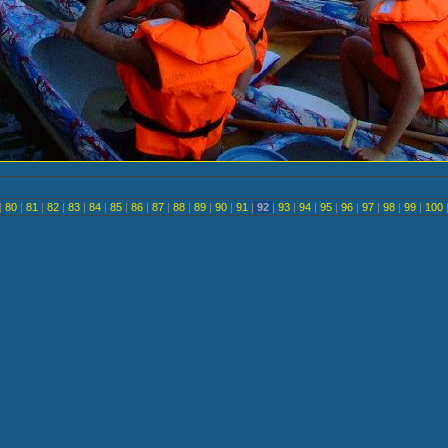
|
80
|
81
|
82
|
83
|
84
|
85
|
86
|
87
|
88
|
89
|
90
|
91
|
92
|
93
|
94
|
95
|
96
|
97
|
98
|
99
|
100