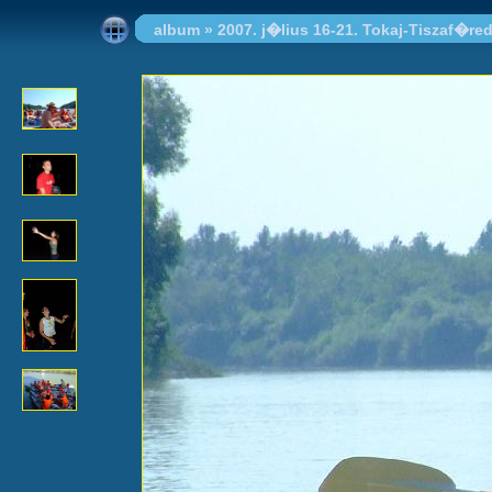
album
»
2007. j�lius 16-21. Tokaj-Tiszaf�re