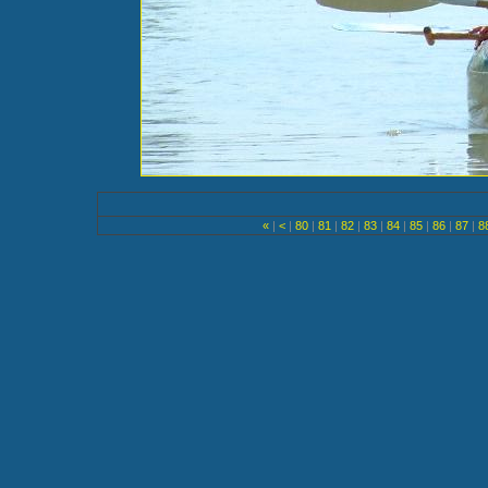
«
|
<
|
80
|
81
|
82
|
83
|
84
|
85
|
86
|
87
|
8