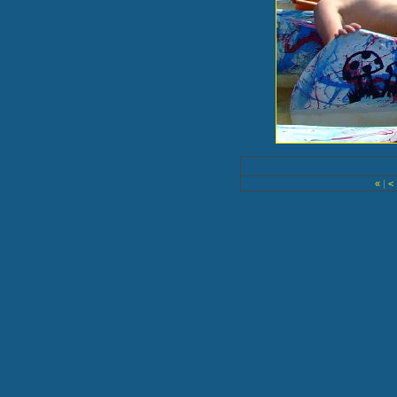
«
|
<