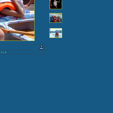
|
>
|
»