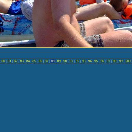
|
80
|
81
|
82
|
83
|
84
|
85
|
86
|
87
|
88
|
89
|
90
|
91
|
92
|
93
|
94
|
95
|
96
|
97
|
98
|
99
|
100