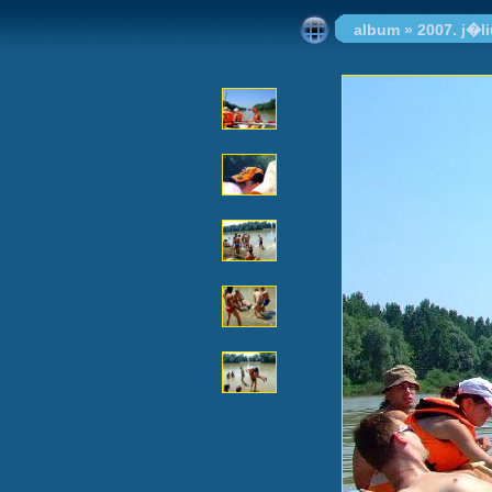
album
»
2007. j�l