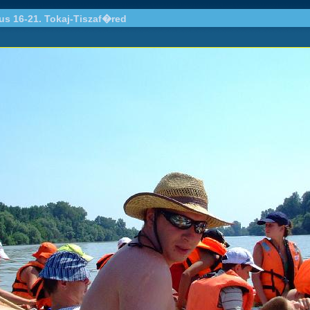
ius 16-21. Tokaj-Tiszaf�red