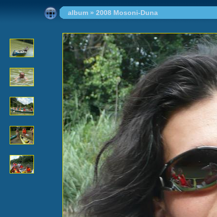
album
»
2008 Mosoni-Duna