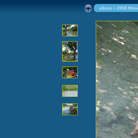
album
»
2008 Mos