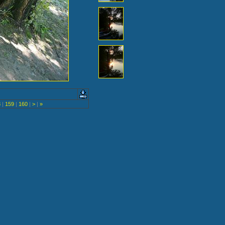
8
|
159
|
160
|
>
|
»