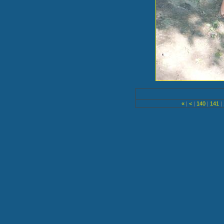
«
|
<
|
140
|
141
|