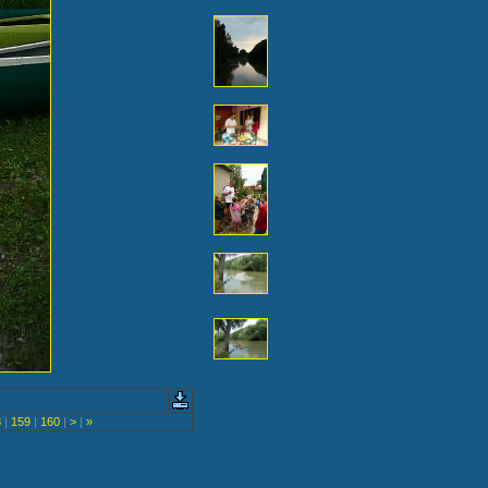
8
|
159
|
160
|
>
|
»