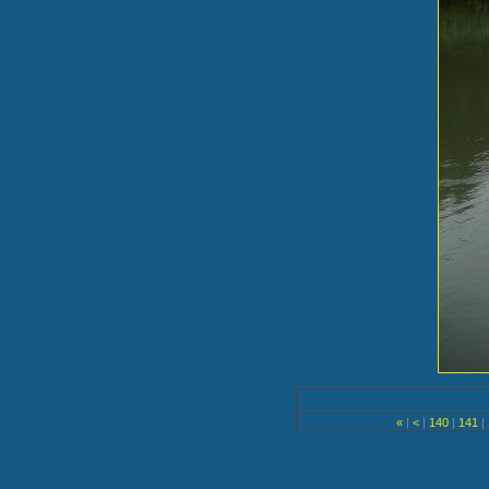
«
|
<
|
140
|
141
|