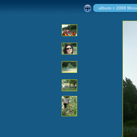
album
»
2008 Mos