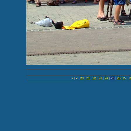
«
|
<
|
20
|
21
|
22
|
23
|
24
|
25
|
26
|
27
|
2