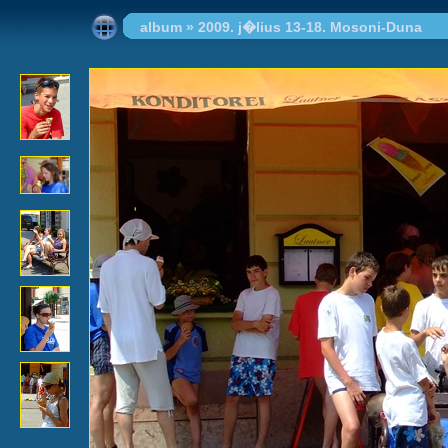
album
»
2009. j�lius 13-18. Mosoni-Duna