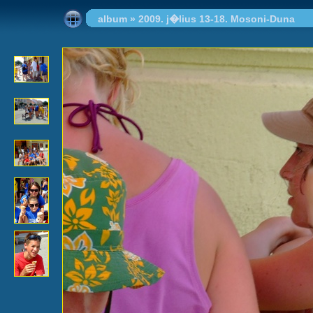
album
»
2009. j�lius 13-18. Mosoni-Duna