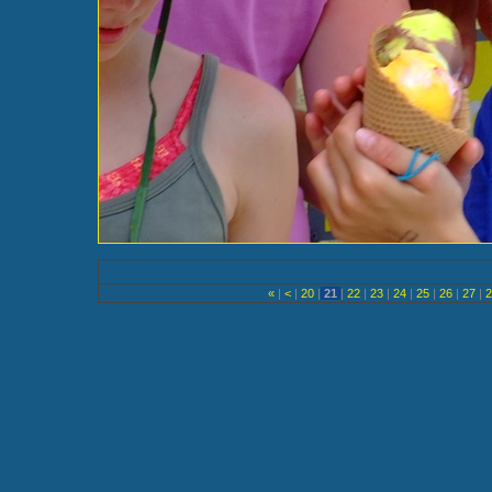
«
|
<
|
20
|
21
|
22
|
23
|
24
|
25
|
26
|
27
|
2