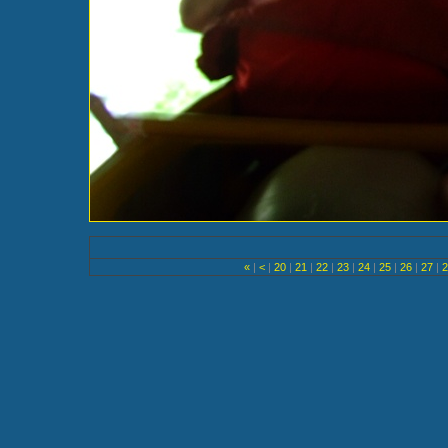
«
|
<
|
20
|
21
|
22
|
23
|
24
|
25
|
26
|
27
|
2