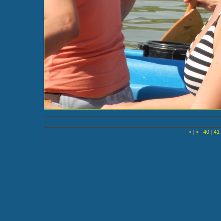
«
|
<
|
40
|
41