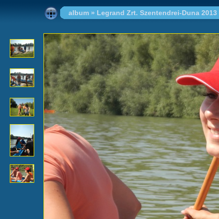
album
»
Legrand Zrt. Szentendrei-Duna 2013