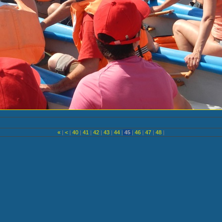
«
|
<
|
40
|
41
|
42
|
43
|
44
|
45
|
46
|
47
|
48
|