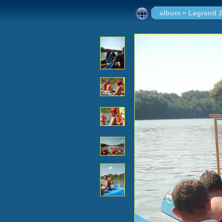
album
»
Legrand Z