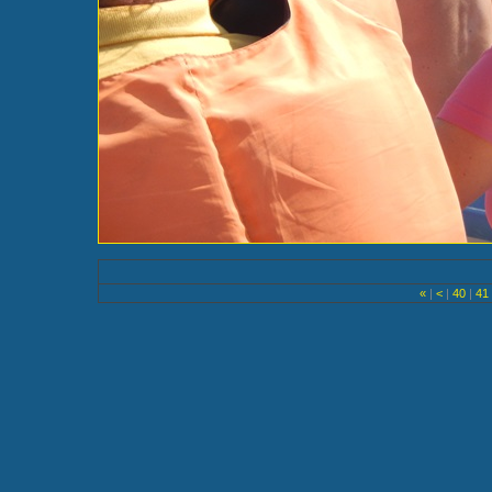
«
|
<
|
40
|
41