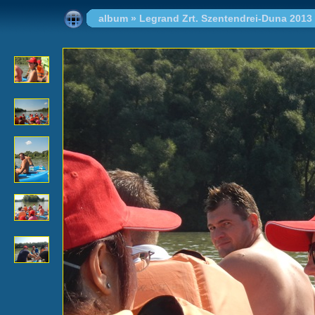
album
»
Legrand Zrt. Szentendrei-Duna 2013