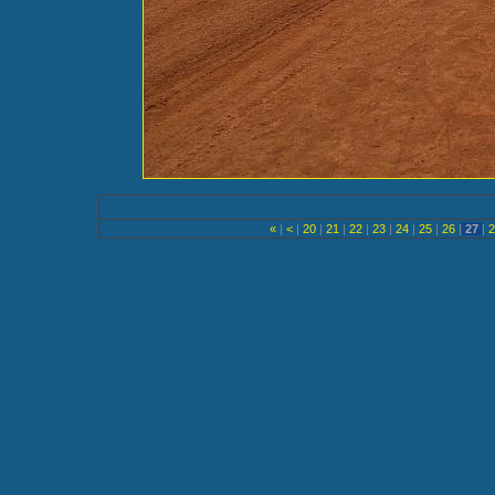
«
|
<
|
20
|
21
|
22
|
23
|
24
|
25
|
26
|
27
|
2