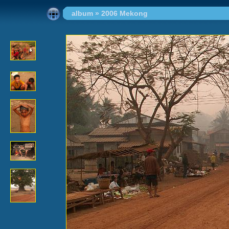
album
»
2006 Mekong