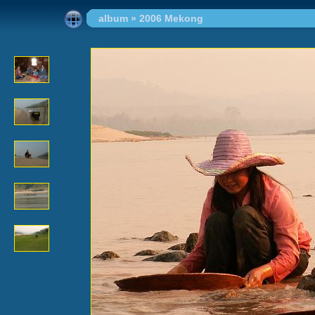
album
»
2006 Mekong