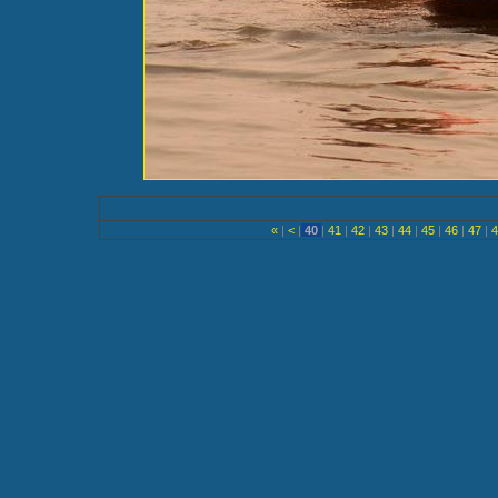
«
|
<
|
40
|
41
|
42
|
43
|
44
|
45
|
46
|
47
|
4