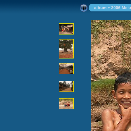
album
»
2006 Mek