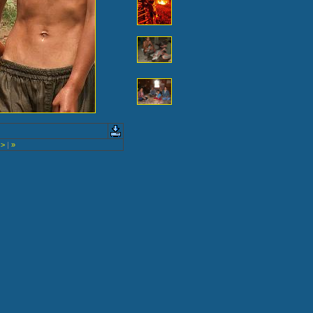
>
|
»