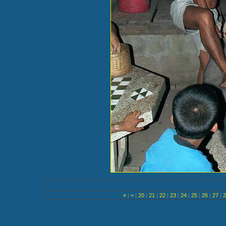
«
|
<
|
20
|
21
|
22
|
23
|
24
|
25
|
26
|
27
|
2