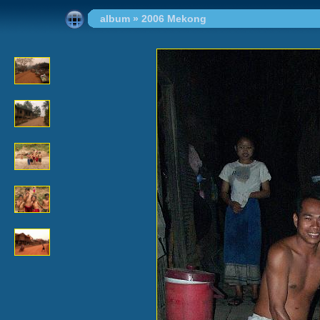
album
»
2006 Mekong