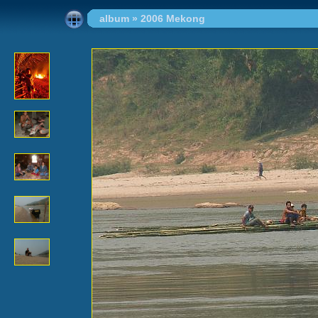
album
»
2006 Mekong