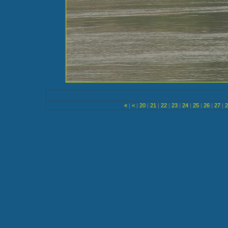
«
|
<
|
20
|
21
|
22
|
23
|
24
|
25
|
26
|
27
|
2