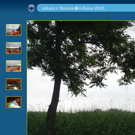
album
»
Soroks�ri-Duna 2013.