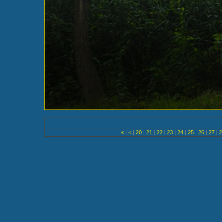
«
|
<
|
20
|
21
|
22
|
23
|
24
|
25
|
26
|
27
|
2