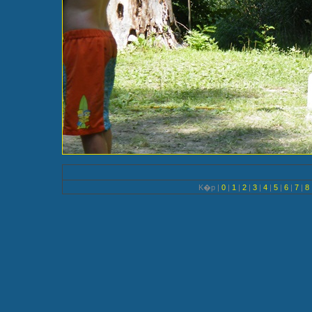
K�p |
0
|
1
|
2
|
3
|
4
|
5
|
6
|
7
|
8