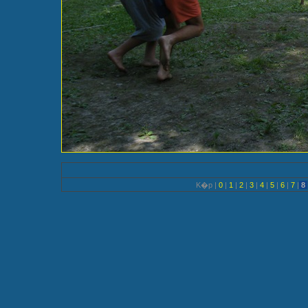
K�p |
0
|
1
|
2
|
3
|
4
|
5
|
6
|
7
|
8