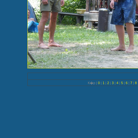
K�p |
0
|
1
|
2
|
3
|
4
|
5
|
6
|
7
|
8