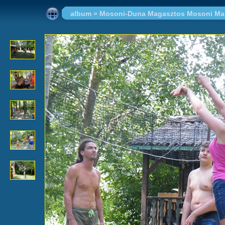
album
»
Mosoni-Duna Magasztos Mosoni Mak