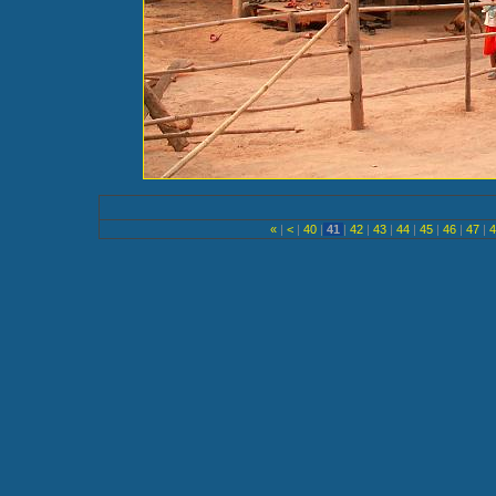
«
|
<
|
40
|
41
|
42
|
43
|
44
|
45
|
46
|
47
|
4