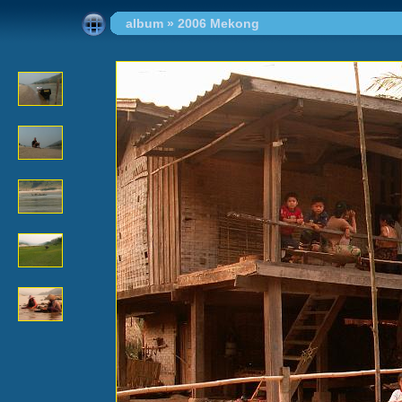
album
»
2006 Mekong