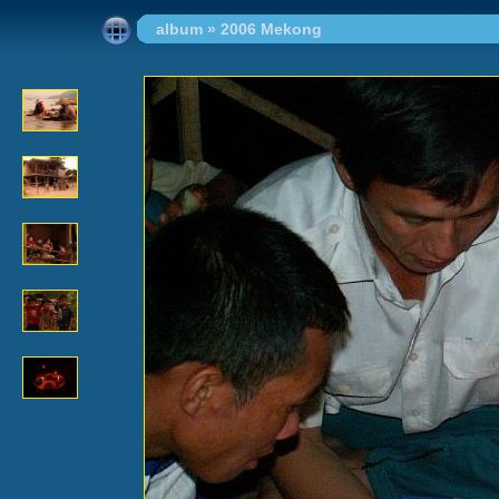
album
»
2006 Mekong