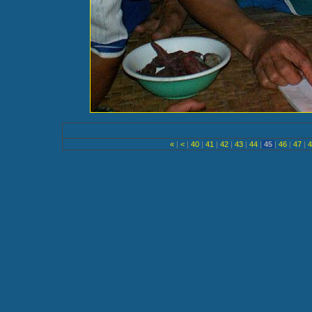
«
|
<
|
40
|
41
|
42
|
43
|
44
|
45
|
46
|
47
|
4