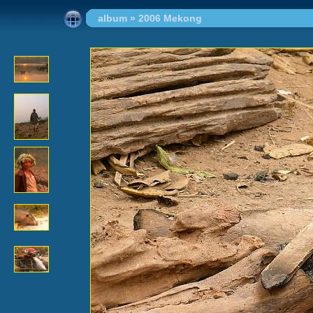
album
»
2006 Mekong