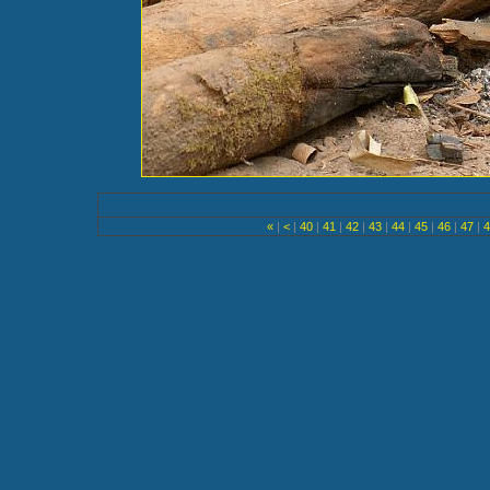
«
|
<
|
40
|
41
|
42
|
43
|
44
|
45
|
46
|
47
|
4