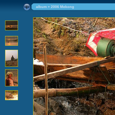
album
»
2006 Mekong