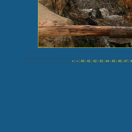
«
|
<
|
40
|
41
|
42
|
43
|
44
|
45
|
46
|
47
|
4