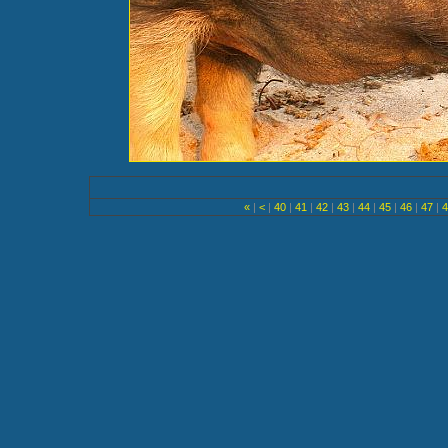
«
|
<
|
40
|
41
|
42
|
43
|
44
|
45
|
46
|
47
|
4