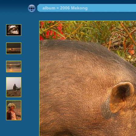
album
»
2006 Mekong