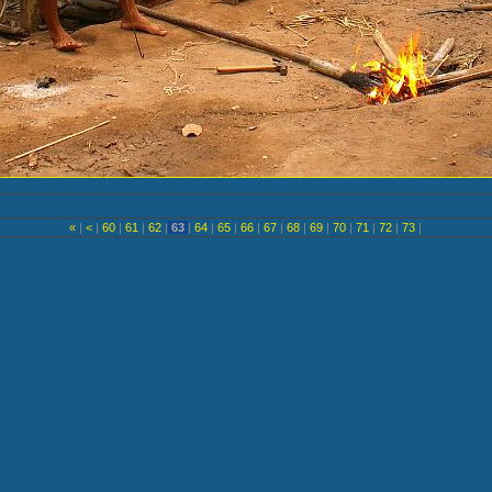
«
|
<
|
60
|
61
|
62
|
63
|
64
|
65
|
66
|
67
|
68
|
69
|
70
|
71
|
72
|
73
|