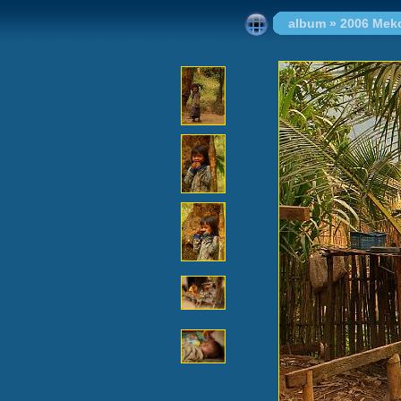
album
»
2006 Mek