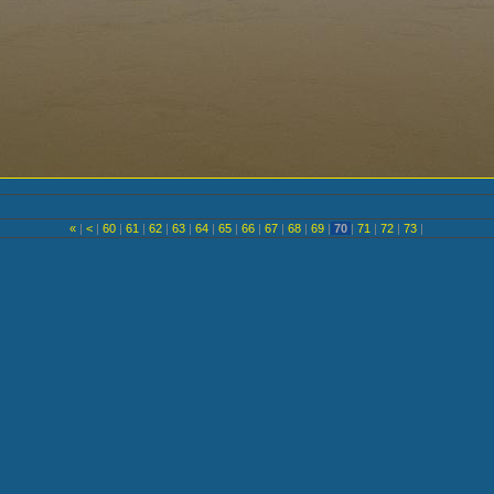
«
|
<
|
60
|
61
|
62
|
63
|
64
|
65
|
66
|
67
|
68
|
69
|
70
|
71
|
72
|
73
|