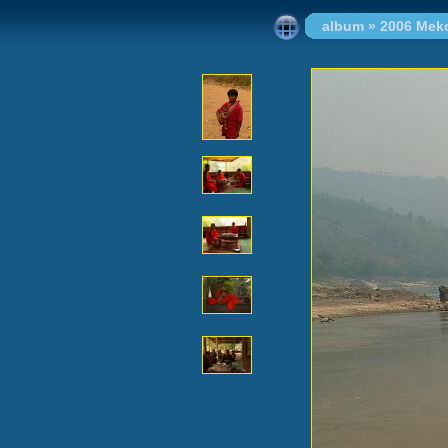
album
»
2006 Mek