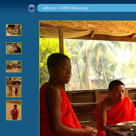
album
»
2006 Mekong