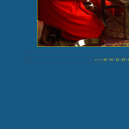
«
|
<
|
60
|
61
|
62
|
63
|