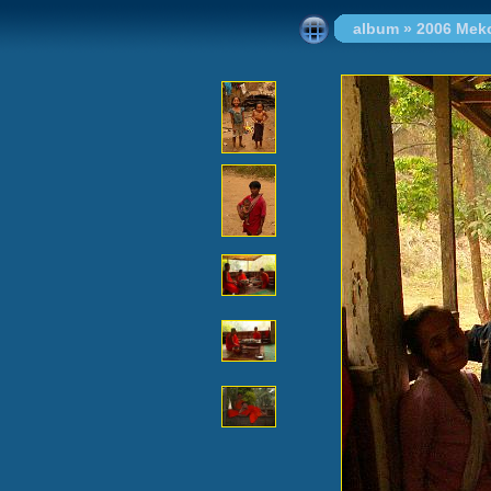
album
»
2006 Mek