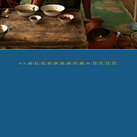
«
|
<
|
60
|
61
|
62
|
63
|
64
|
65
|
66
|
67
|
68
|
69
|
70
|
71
|
72
|
73
|