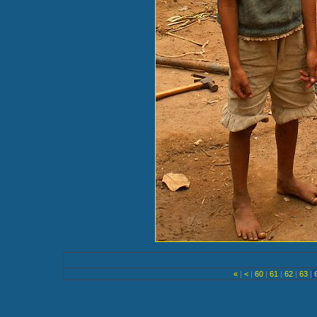
«
|
<
|
60
|
61
|
62
|
63
|