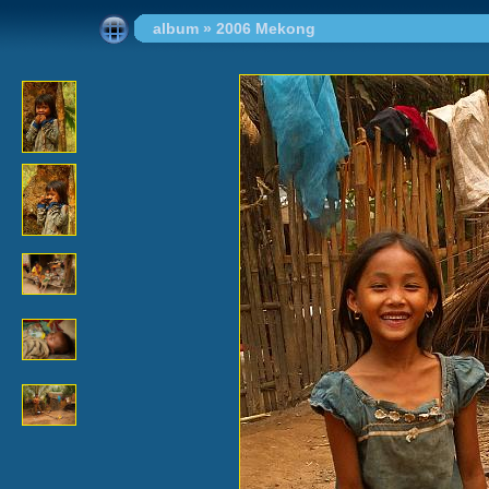
album
»
2006 Mekong