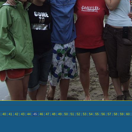
<
|
40
|
41
|
42
|
43
|
44
|
45
|
46
|
47
|
48
|
49
|
50
|
51
|
52
|
53
|
54
|
55
|
56
|
57
|
58
|
59
|
60
|