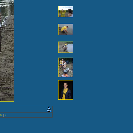
>
|
»