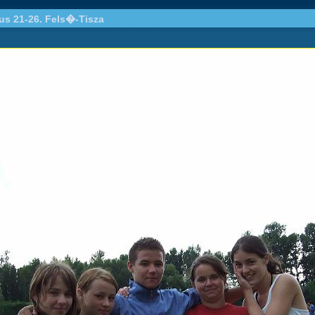
ius 21-26. Fels�-Tisza