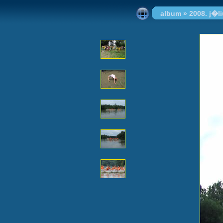
album
»
2008. j�l