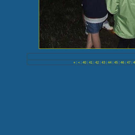
«
|
<
|
40
|
41
|
42
|
43
|
44
|
45
|
46
|
47
|
4