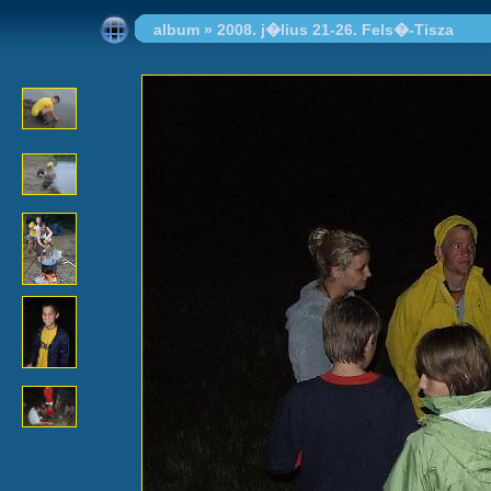
album
»
2008. j�lius 21-26. Fels�-Tisza