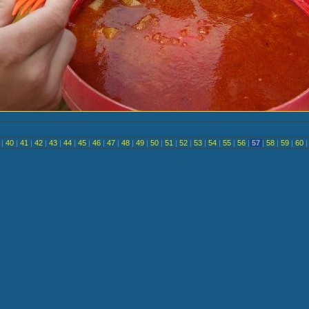
<
|
40
|
41
|
42
|
43
|
44
|
45
|
46
|
47
|
48
|
49
|
50
|
51
|
52
|
53
|
54
|
55
|
56
|
57
|
58
|
59
|
60
|