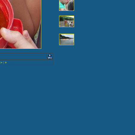
>
|
»