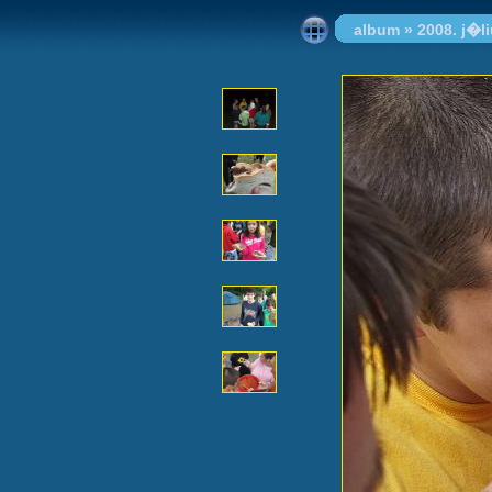
album
»
2008. j�l