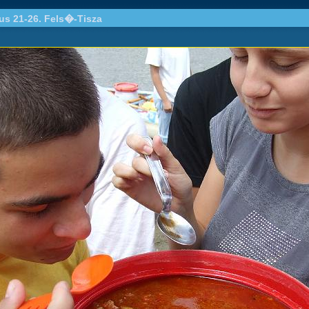
ius 21-26. Fels�-Tisza