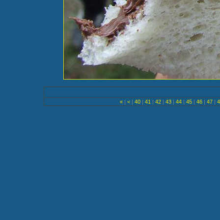
«
|
<
|
40
|
41
|
42
|
43
|
44
|
45
|
46
|
47
|
4