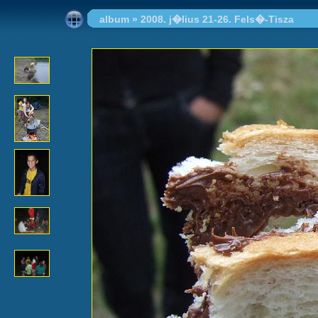
album
»
2008. j�lius 21-26. Fels�-Tisza