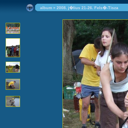
album
»
2008. j�lius 21-26. Fels�-Tisza