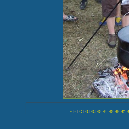
«
|
<
|
40
|
41
|
42
|
43
|
44
|
45
|
46
|
47
|
4